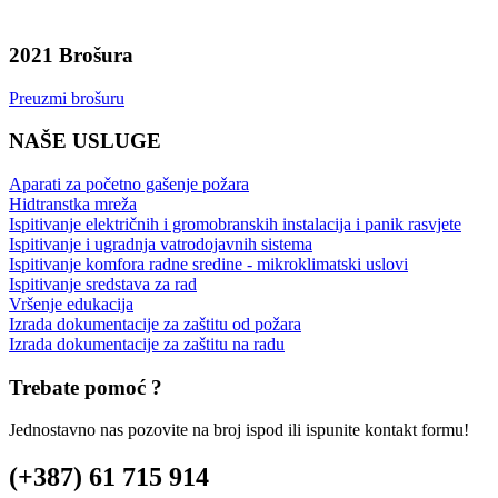
2021 Brošura
Preuzmi brošuru
NAŠE USLUGE
Aparati za početno gašenje požara
Hidtranstka mreža
Ispitivanje električnih i gromobranskih instalacija i panik rasvjete
Ispitivanje i ugradnja vatrodojavnih sistema
Ispitivanje komfora radne sredine - mikroklimatski uslovi
Ispitivanje sredstava za rad
Vršenje edukacija
Izrada dokumentacije za zaštitu od požara
Izrada dokumentacije za zaštitu na radu
Trebate pomoć ?
Jednostavno nas pozovite na broj ispod ili ispunite kontakt formu!
(+387) 61 715 914