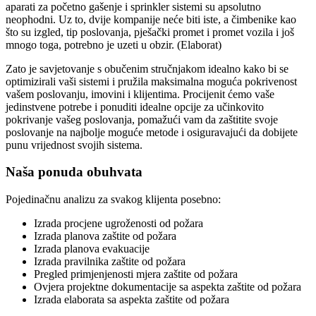
aparati za početno gašenje i sprinkler sistemi su apsolutno
neophodni. Uz to, dvije kompanije neće biti iste, a čimbenike kao
što su izgled, tip poslovanja, pješački promet i promet vozila i još
mnogo toga, potrebno je uzeti u obzir. (Elaborat)
Zato je savjetovanje s obučenim stručnjakom idealno kako bi se
optimizirali vaši sistemi i pružila maksimalna moguća pokrivenost
vašem poslovanju, imovini i klijentima. Procijenit ćemo vaše
jedinstvene potrebe i ponuditi idealne opcije za učinkovito
pokrivanje vašeg poslovanja, pomažući vam da zaštitite svoje
poslovanje na najbolje moguće metode i osiguravajući da dobijete
punu vrijednost svojih sistema.
Naša ponuda obuhvata
Pojedinačnu analizu za svakog klijenta posebno:
Izrada procjene ugroženosti od požara
Izrada planova zaštite od požara
Izrada planova evakuacije
Izrada pravilnika zaštite od požara
Pregled primjenjenosti mjera zaštite od požara
Ovjera projektne dokumentacije sa aspekta zaštite od požara
Izrada elaborata sa aspekta zaštite od požara