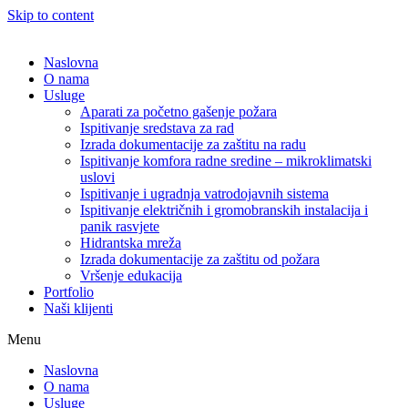
Skip to content
Naslovna
O nama
Usluge
Aparati za početno gašenje požara
Ispitivanje sredstava za rad
Izrada dokumentacije za zaštitu na radu
Ispitivanje komfora radne sredine – mikroklimatski
uslovi
Ispitivanje i ugradnja vatrodojavnih sistema
Ispitivanje električnih i gromobranskih instalacija i
panik rasvjete
Hidrantska mreža
Izrada dokumentacije za zaštitu od požara
Vršenje edukacija
Portfolio
Naši klijenti
Menu
Naslovna
O nama
Usluge