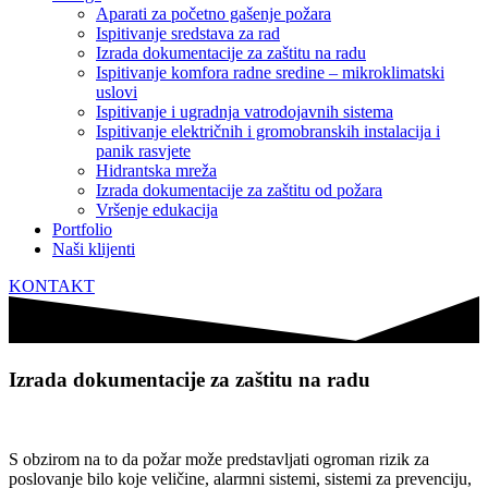
Aparati za početno gašenje požara
Ispitivanje sredstava za rad
Izrada dokumentacije za zaštitu na radu
Ispitivanje komfora radne sredine – mikroklimatski
uslovi
Ispitivanje i ugradnja vatrodojavnih sistema
Ispitivanje električnih i gromobranskih instalacija i
panik rasvjete
Hidrantska mreža
Izrada dokumentacije za zaštitu od požara
Vršenje edukacija
Portfolio
Naši klijenti
KONTAKT
Izrada dokumentacije za zaštitu na radu
S obzirom na to da požar može predstavljati ogroman rizik za
poslovanje bilo koje veličine, alarmni sistemi, sistemi za prevenciju,